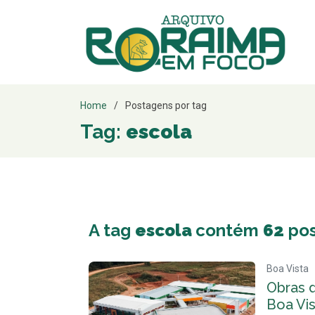
Home
Postagens por tag
Tag:
escola
A tag
escola
contém
62
pos
Boa Vista
Obras 
Boa Vis