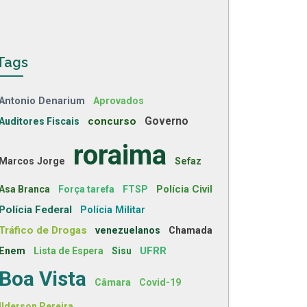
Tags
Antonio Denarium
Aprovados
concurso
Governo
Auditores Fiscais
roraima
Marcos Jorge
Sefaz
Polícia Civil
Asa Branca
Força tarefa
FTSP
Polícia Federal
Polícia Militar
Tráfico de Drogas
venezuelanos
Chamada
UFRR
Enem
Lista de Espera
Sisu
Boa Vista
Câmara
Covid-19
Ilderson Pereira