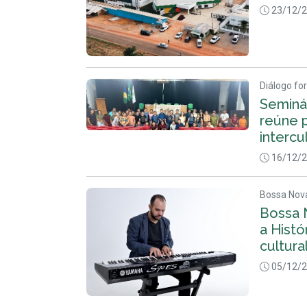
23/12/
Diálogo fo
Seminá
reúne 
intercu
16/12/
Bossa Nov
Bossa 
a Histó
cultura
05/12/