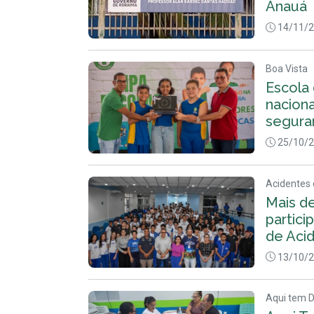
Anauá
14/11/
Boa Vista
Escola
nacion
segura
25/10/
Acidentes 
Mais d
partic
de Aci
13/10/
Aqui tem 