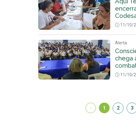
Aqui Te
encerr
Codes
11/10/
Alerta
Conscie
chega 
combat
11/10/
‹
1
2
3