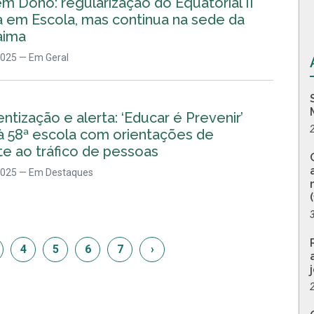
m Dono: regularização do Equatorial II
a em Escola, mas continua na sede da
aima
2025
— Em Geral
ntização e alerta: ‘Educar é Prevenir’
à 58ª escola com orientações de
e ao tráfico de pessoas
2025
— Em Destaques
4
5
6
7
›