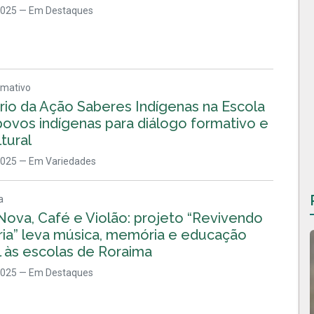
2025
— Em Destaques
rmativo
rio da Ação Saberes Indígenas na Escola
povos indígenas para diálogo formativo e
ltural
2025
— Em Variedades
a
Nova, Café e Violão: projeto “Revivendo
ria” leva música, memória e educação
l às escolas de Roraima
2025
— Em Destaques