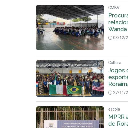
CMBV
Procur
relaci
Wanda 
03/12/
Cultura
Jogos 
esporte
Roraim
27/11/
escola
MPRR a
de Ror