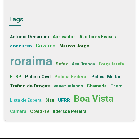
Tags
Antonio Denarium
Aprovados
Auditores Fiscais
concurso
Governo
Marcos Jorge
roraima
Sefaz
Asa Branca
Força tarefa
Polícia Civil
Polícia Federal
FTSP
Polícia Militar
Tráfico de Drogas
venezuelanos
Chamada
Enem
Boa Vista
UFRR
Lista de Espera
Sisu
Câmara
Covid-19
Ilderson Pereira