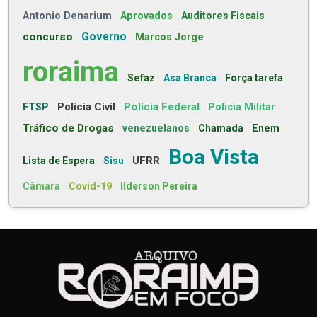
Antonio Denarium
Aprovados
Auditores Fiscais
concurso
Governo
Marcos Jorge
roraima
Sefaz
Asa Branca
Força tarefa
Polícia Civil
Polícia Federal
FTSP
Polícia Militar
Tráfico de Drogas
venezuelanos
Chamada
Enem
Boa Vista
UFRR
Lista de Espera
Sisu
Câmara
Covid-19
Ilderson Pereira