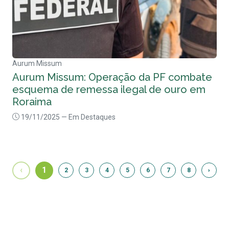
Aurum Missum
Aurum Missum: Operação da PF combate
esquema de remessa ilegal de ouro em
Roraima
19/11/2025
— Em Destaques
‹
1
2
3
4
5
6
7
8
›