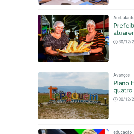
Ambulant
Prefeit
atuare
30/12/
Avanços
Plano 
quatro 
30/12/
educação