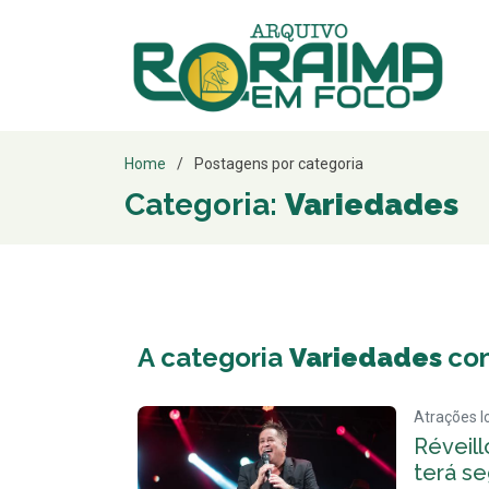
Home
Postagens por categoria
Categoria:
Variedades
A categoria
Variedades
co
Atrações l
Réveil
terá s