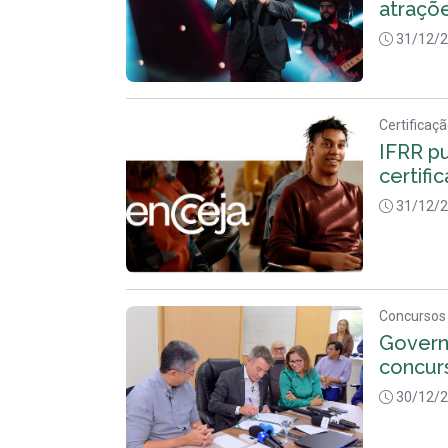
atraçõe
31/12/
Certificaç
IFRR pu
certifi
31/12/
Concursos 
Govern
concur
30/12/