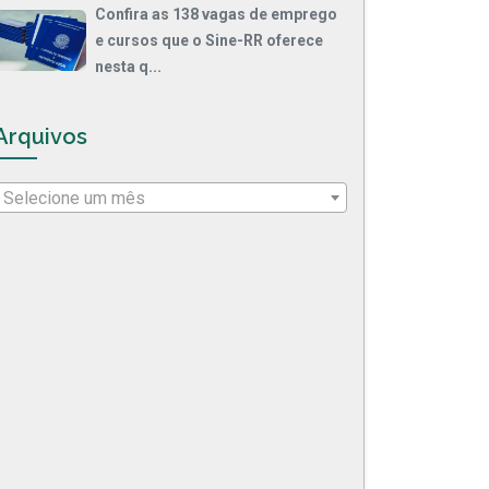
Confira as 138 vagas de emprego
e cursos que o Sine-RR oferece
nesta q...
Arquivos
Selecione um mês