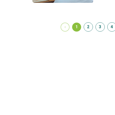
‹
1
2
3
4