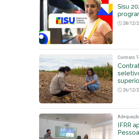
Sisu 20
progra
28/12/
Contrato 
Contrat
seletiv
superio
26/12/
Adequaçã
IFRR a
Pessoa