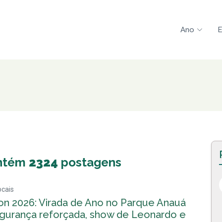
Ano
E
ntém
2324
postagens
ocais
lon 2026: Virada de Ano no Parque Anauá
egurança reforçada, show de Leonardo e