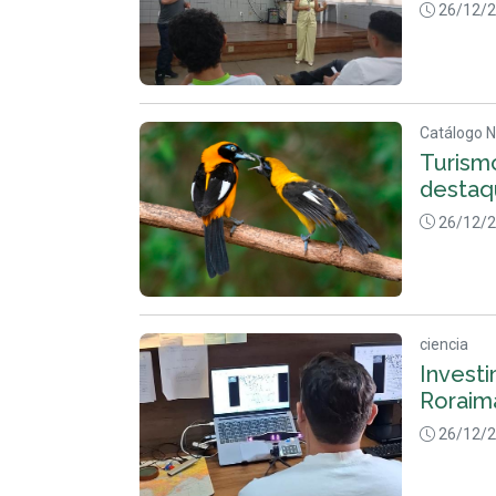
26/12/
Catálogo N
Turism
destaq
26/12/
ciencia
Investi
Roraim
26/12/