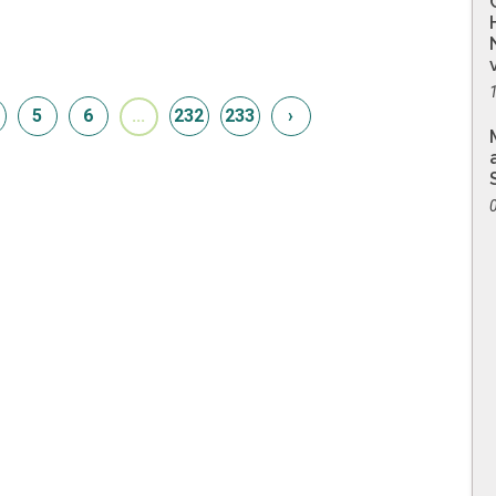
5
6
...
232
233
›