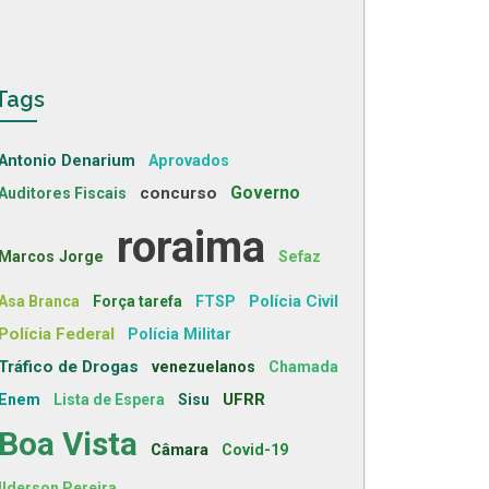
Tags
Antonio Denarium
Aprovados
concurso
Governo
Auditores Fiscais
roraima
Marcos Jorge
Sefaz
Polícia Civil
Asa Branca
Força tarefa
FTSP
Polícia Federal
Polícia Militar
Tráfico de Drogas
venezuelanos
Chamada
UFRR
Enem
Lista de Espera
Sisu
Boa Vista
Câmara
Covid-19
Ilderson Pereira