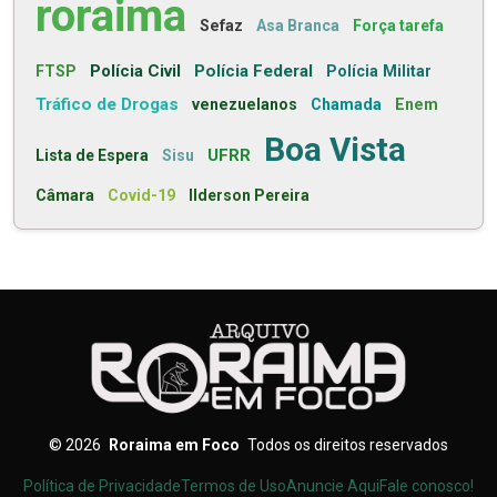
roraima
Sefaz
Asa Branca
Força tarefa
Polícia Civil
Polícia Federal
FTSP
Polícia Militar
Tráfico de Drogas
venezuelanos
Chamada
Enem
Boa Vista
UFRR
Lista de Espera
Sisu
Câmara
Covid-19
Ilderson Pereira
©
2026
Roraima em Foco
Todos os direitos reservados
Política de Privacidade
Termos de Uso
Anuncie Aqui
Fale conosco!