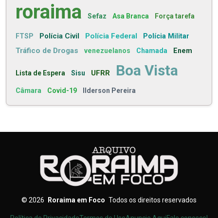
roraima
Sefaz
Asa Branca
Força tarefa
Polícia Civil
Polícia Federal
FTSP
Polícia Militar
Tráfico de Drogas
venezuelanos
Chamada
Enem
Boa Vista
UFRR
Lista de Espera
Sisu
Câmara
Covid-19
Ilderson Pereira
©
2026
Roraima em Foco
Todos os direitos reservados
Política de Privacidade
Termos de Uso
Anuncie Aqui
Fale conosco!