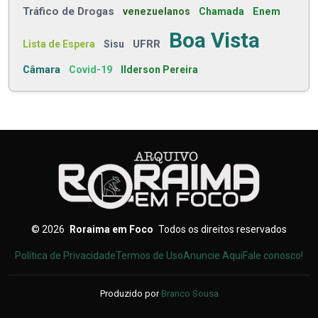
Tráfico de Drogas
venezuelanos
Chamada
Enem
Boa Vista
UFRR
Lista de Espera
Sisu
Câmara
Covid-19
Ilderson Pereira
©
2026
Roraima em Foco
Todos os direitos reservados
Política de Privacidade
Termos de Uso
Anuncie Aqui
Fale conosco!
Produzido por
Branco Sousa