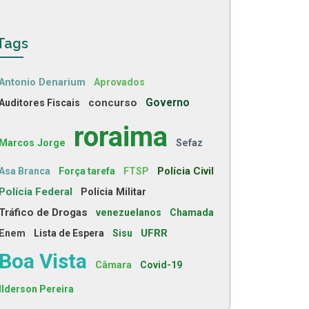
Tags
Antonio Denarium
Aprovados
concurso
Governo
Auditores Fiscais
roraima
Marcos Jorge
Sefaz
Polícia Civil
Asa Branca
Força tarefa
FTSP
Polícia Federal
Polícia Militar
Tráfico de Drogas
venezuelanos
Chamada
UFRR
Enem
Lista de Espera
Sisu
Boa Vista
Câmara
Covid-19
Ilderson Pereira