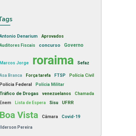
Tags
Antonio Denarium
Aprovados
concurso
Governo
Auditores Fiscais
roraima
Marcos Jorge
Sefaz
Polícia Civil
Asa Branca
Força tarefa
FTSP
Polícia Federal
Polícia Militar
Tráfico de Drogas
venezuelanos
Chamada
UFRR
Enem
Lista de Espera
Sisu
Boa Vista
Câmara
Covid-19
Ilderson Pereira