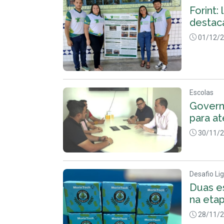
Forint:
destac
01/12/
Escolas
Govern
para a
30/11/
Desafio L
Duas e
na eta
28/11/