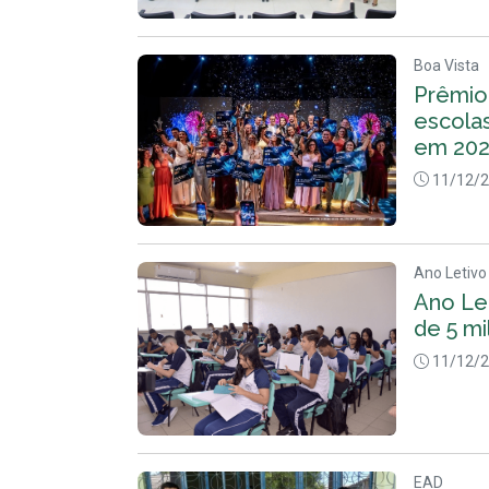
Boa Vista
Prêmio 
escola
em 202
11/12/
Ano Letivo
Ano Le
de 5 mi
11/12/
EAD