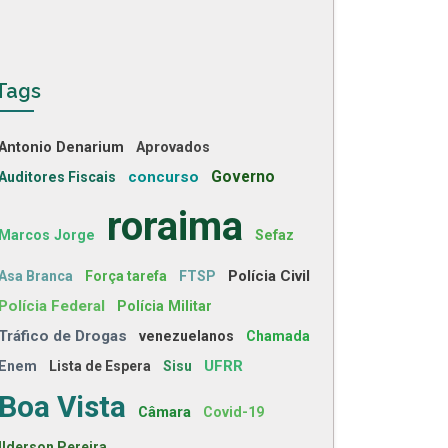
Tags
Antonio Denarium
Aprovados
concurso
Governo
Auditores Fiscais
roraima
Marcos Jorge
Sefaz
Polícia Civil
Asa Branca
Força tarefa
FTSP
Polícia Federal
Polícia Militar
Tráfico de Drogas
venezuelanos
Chamada
UFRR
Enem
Lista de Espera
Sisu
Boa Vista
Câmara
Covid-19
Ilderson Pereira