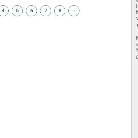
4
5
6
7
8
›