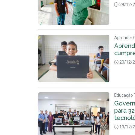
29/12/
Aprender 
Aprend
cumpre
20/12/
Educação 
Govern
para 3
tecnol
13/12/