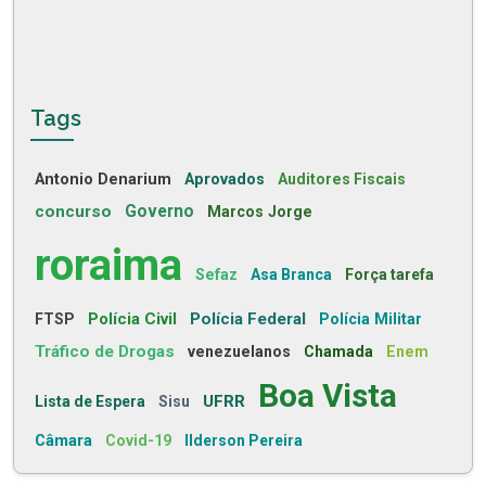
Tags
Antonio Denarium
Aprovados
Auditores Fiscais
concurso
Governo
Marcos Jorge
roraima
Sefaz
Asa Branca
Força tarefa
Polícia Civil
Polícia Federal
FTSP
Polícia Militar
Tráfico de Drogas
venezuelanos
Chamada
Enem
Boa Vista
UFRR
Lista de Espera
Sisu
Câmara
Covid-19
Ilderson Pereira