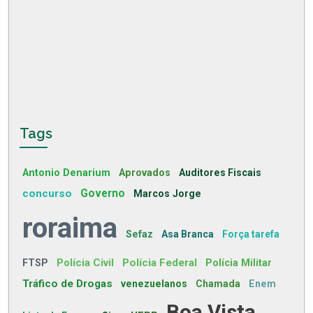
Tags
Antonio Denarium
Aprovados
Auditores Fiscais
concurso
Governo
Marcos Jorge
roraima
Sefaz
Asa Branca
Força tarefa
Polícia Civil
Polícia Federal
FTSP
Polícia Militar
Tráfico de Drogas
venezuelanos
Chamada
Enem
Boa Vista