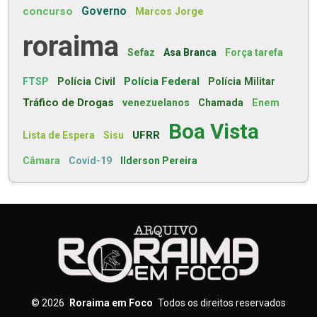
concurso
Governo
Marcos Jorge
roraima
Sefaz
Asa Branca
Força tarefa
Polícia Civil
Polícia Federal
FTSP
Polícia Militar
Tráfico de Drogas
venezuelanos
Chamada
Enem
Boa Vista
UFRR
Lista de Espera
Sisu
Câmara
Covid-19
Ilderson Pereira
©
2026
Roraima em Foco
Todos os direitos reservados