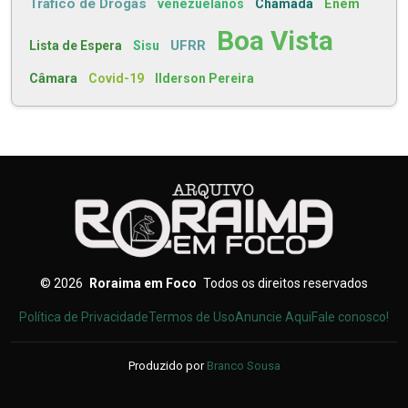
Tráfico de Drogas
venezuelanos
Chamada
Enem
Boa Vista
UFRR
Lista de Espera
Sisu
Câmara
Covid-19
Ilderson Pereira
©
2026
Roraima em Foco
Todos os direitos reservados
Política de Privacidade
Termos de Uso
Anuncie Aqui
Fale conosco!
Produzido por
Branco Sousa