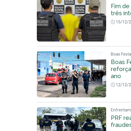
Fim de
três in
15/12/
Boas Fest
Boas F
reforç
ano
12/12/
Enfrentam
PRF re
fraude