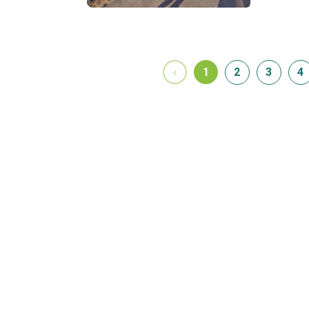
‹
1
2
3
4