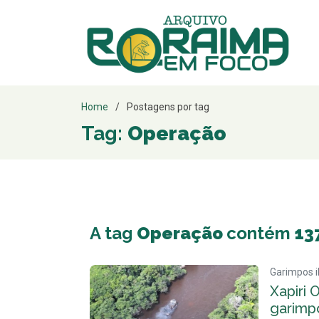
Home
Postagens por tag
Tag:
Operação
A tag
Operação
contém
13
Garimpos i
Xapiri
garimp