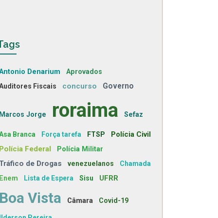
Tags
Antonio Denarium
Aprovados
concurso
Governo
Auditores Fiscais
roraima
Marcos Jorge
Sefaz
Polícia Civil
Asa Branca
Força tarefa
FTSP
Polícia Federal
Polícia Militar
Tráfico de Drogas
venezuelanos
Chamada
UFRR
Enem
Lista de Espera
Sisu
Boa Vista
Câmara
Covid-19
Ilderson Pereira