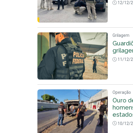
12/12/
Grilagem
Guardi
grilag
11/12/
Operação
Ouro d
homens
estado
10/12/