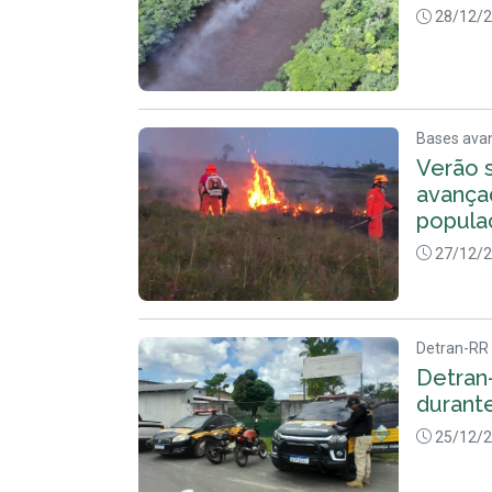
28/12/
Bases ava
Verão 
avançad
popula
27/12/
Detran-RR
Detran-
durante
25/12/