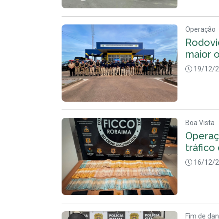
Operação
Rodovi
maior 
19/12/
Boa Vista
Operaç
tráfico
16/12/
Fim de da