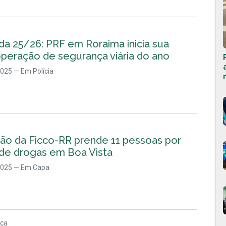
da 25/26: PRF em Roraima inicia sua
operação de segurança viária do ano
2025
— Em Polícia
ão da Ficco-RR prende 11 pessoas por
 de drogas em Boa Vista
2025
— Em Capa
nça