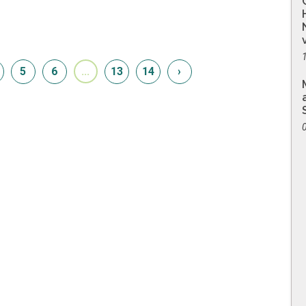
5
6
...
13
14
›