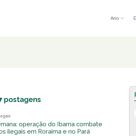
Ano
E
7
postagens
legais
 Omana: operação do Ibama combate
os ilegais em Roraima e no Pará