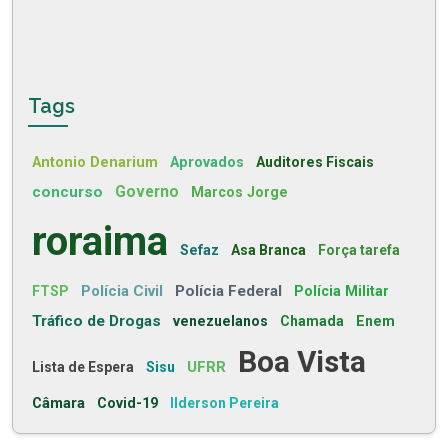
Tags
Antonio Denarium
Aprovados
Auditores Fiscais
concurso
Governo
Marcos Jorge
roraima
Sefaz
Asa Branca
Força tarefa
Polícia Civil
Polícia Federal
FTSP
Polícia Militar
Tráfico de Drogas
venezuelanos
Chamada
Enem
Boa Vista
UFRR
Lista de Espera
Sisu
Câmara
Covid-19
Ilderson Pereira