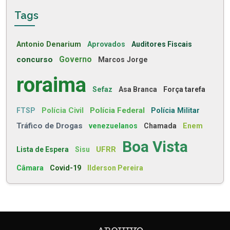
Tags
Antonio Denarium
Aprovados
Auditores Fiscais
concurso
Governo
Marcos Jorge
roraima
Sefaz
Asa Branca
Força tarefa
Polícia Civil
Polícia Federal
FTSP
Polícia Militar
Tráfico de Drogas
venezuelanos
Chamada
Enem
Boa Vista
UFRR
Lista de Espera
Sisu
Câmara
Covid-19
Ilderson Pereira