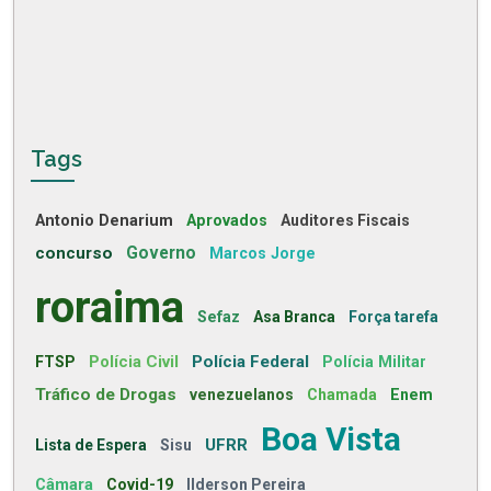
Tags
Antonio Denarium
Aprovados
Auditores Fiscais
concurso
Governo
Marcos Jorge
roraima
Sefaz
Asa Branca
Força tarefa
Polícia Civil
Polícia Federal
FTSP
Polícia Militar
Tráfico de Drogas
venezuelanos
Chamada
Enem
Boa Vista
UFRR
Lista de Espera
Sisu
Câmara
Covid-19
Ilderson Pereira