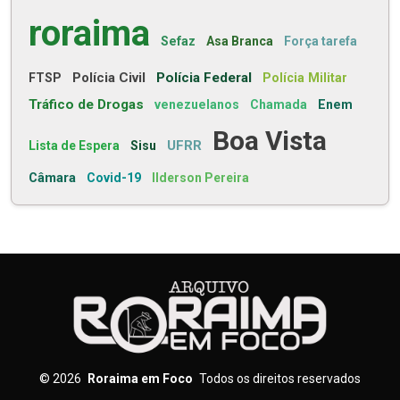
roraima
Sefaz
Asa Branca
Força tarefa
Polícia Civil
Polícia Federal
FTSP
Polícia Militar
Tráfico de Drogas
venezuelanos
Chamada
Enem
Boa Vista
UFRR
Lista de Espera
Sisu
Câmara
Covid-19
Ilderson Pereira
©
2026
Roraima em Foco
Todos os direitos reservados