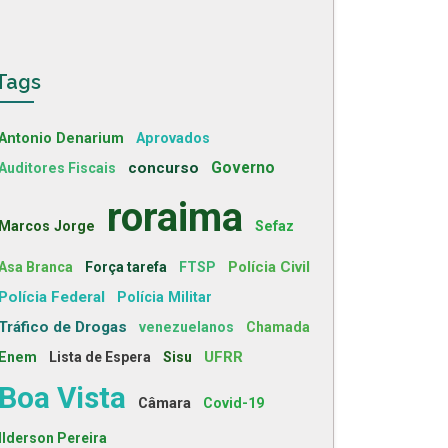
Tags
Antonio Denarium
Aprovados
concurso
Governo
Auditores Fiscais
roraima
Marcos Jorge
Sefaz
Polícia Civil
Asa Branca
Força tarefa
FTSP
Polícia Federal
Polícia Militar
Tráfico de Drogas
venezuelanos
Chamada
UFRR
Enem
Lista de Espera
Sisu
Boa Vista
Câmara
Covid-19
Ilderson Pereira