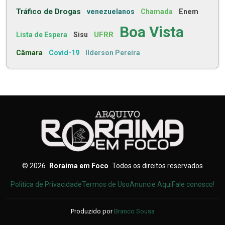
Tráfico de Drogas
venezuelanos
Chamada
Enem
Boa Vista
UFRR
Lista de Espera
Sisu
Câmara
Covid-19
Ilderson Pereira
©
2026
Roraima em Foco
Todos os direitos reservados
Política de Privacidade
Termos de Uso
Anuncie Aqui
Fale conosco!
Produzido por
Branco Sousa