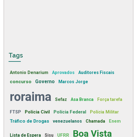
Tags
Antonio Denarium
Aprovados
Auditores Fiscais
concurso
Governo
Marcos Jorge
roraima
Sefaz
Asa Branca
Força tarefa
Polícia Civil
Polícia Federal
FTSP
Polícia Militar
Tráfico de Drogas
venezuelanos
Chamada
Enem
Boa Vista
UFRR
Lista de Espera
Sisu