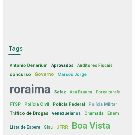
Tags
Antonio Denarium
Aprovados
Auditores Fiscais
concurso
Governo
Marcos Jorge
roraima
Sefaz
Asa Branca
Força tarefa
Polícia Civil
Polícia Federal
FTSP
Polícia Militar
Tráfico de Drogas
venezuelanos
Chamada
Enem
Boa Vista
UFRR
Lista de Espera
Sisu