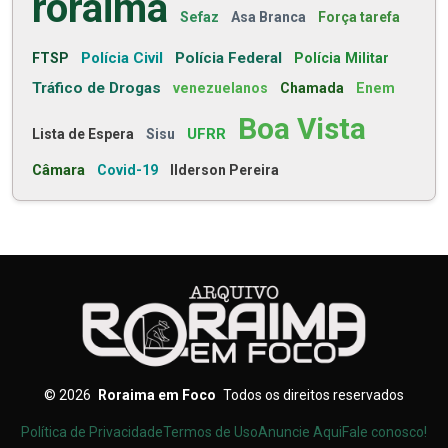
roraima
Sefaz
Asa Branca
Força tarefa
Polícia Civil
Polícia Federal
FTSP
Polícia Militar
Tráfico de Drogas
venezuelanos
Chamada
Enem
Boa Vista
UFRR
Lista de Espera
Sisu
Câmara
Covid-19
Ilderson Pereira
©
2026
Roraima em Foco
Todos os direitos reservados
Política de Privacidade
Termos de Uso
Anuncie Aqui
Fale conosco!