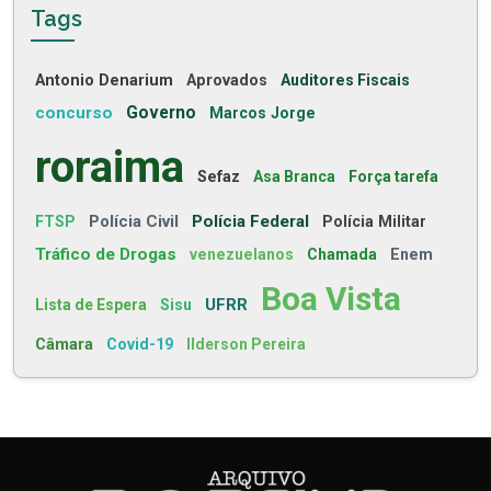
Tags
Antonio Denarium
Aprovados
Auditores Fiscais
concurso
Governo
Marcos Jorge
roraima
Sefaz
Asa Branca
Força tarefa
Polícia Civil
Polícia Federal
FTSP
Polícia Militar
Tráfico de Drogas
venezuelanos
Chamada
Enem
Boa Vista
UFRR
Lista de Espera
Sisu
Câmara
Covid-19
Ilderson Pereira