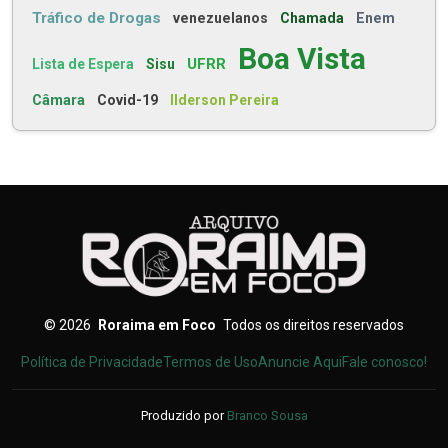
Tráfico de Drogas
venezuelanos
Chamada
Enem
Boa Vista
UFRR
Lista de Espera
Sisu
Câmara
Covid-19
Ilderson Pereira
©
2026
Roraima em Foco
Todos os direitos reservados
Política de Privacidade
Termos de Uso
Anuncie Aqui
Fale conosco!
Produzido por
Branco Sousa