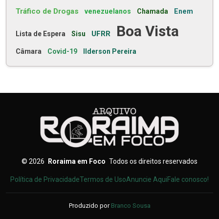
Tráfico de Drogas
venezuelanos
Chamada
Enem
Boa Vista
UFRR
Lista de Espera
Sisu
Câmara
Covid-19
Ilderson Pereira
©
2026
Roraima em Foco
Todos os direitos reservados
Política de Privacidade
Termos de Uso
Anuncie Aqui
Fale conosco!
Produzido por
Branco Sousa