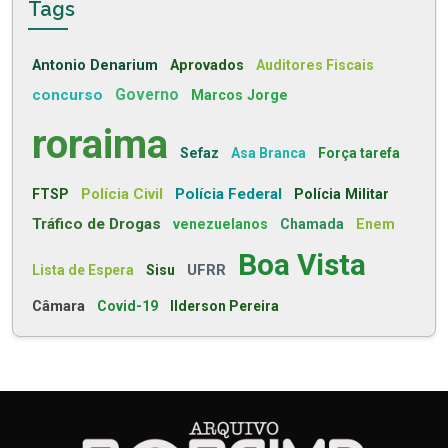
Tags
Antonio Denarium
Aprovados
Auditores Fiscais
concurso
Governo
Marcos Jorge
roraima
Sefaz
Asa Branca
Força tarefa
Polícia Civil
Polícia Federal
FTSP
Polícia Militar
Tráfico de Drogas
venezuelanos
Chamada
Enem
Boa Vista
UFRR
Lista de Espera
Sisu
Câmara
Covid-19
Ilderson Pereira