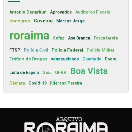
Antonio Denarium
Aprovados
Auditores Fiscais
concurso
Governo
Marcos Jorge
roraima
Sefaz
Asa Branca
Força tarefa
Polícia Civil
Polícia Federal
FTSP
Polícia Militar
Tráfico de Drogas
venezuelanos
Chamada
Enem
Boa Vista
UFRR
Lista de Espera
Sisu
Câmara
Covid-19
Ilderson Pereira