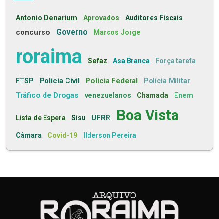
Antonio Denarium
Aprovados
Auditores Fiscais
concurso
Governo
Marcos Jorge
roraima
Sefaz
Asa Branca
Força tarefa
Polícia Civil
Polícia Federal
FTSP
Polícia Militar
Tráfico de Drogas
venezuelanos
Chamada
Enem
Boa Vista
UFRR
Lista de Espera
Sisu
Câmara
Covid-19
Ilderson Pereira