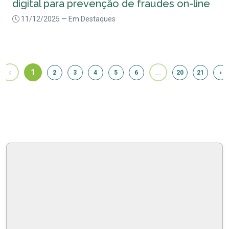
digital para prevenção de fraudes on-line
11/12/2025
— Em Destaques
‹
1
...
2
3
4
5
6
20
21
›