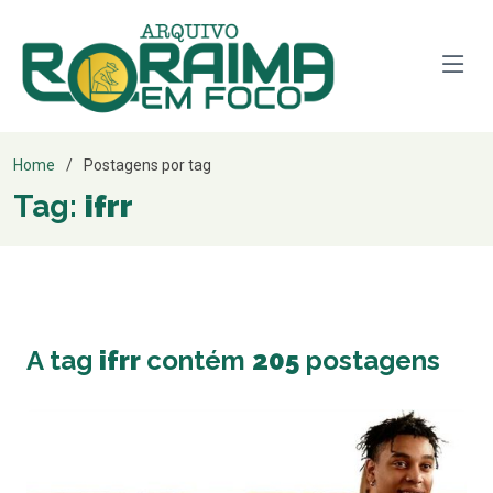
Home
Postagens por tag
Tag:
ifrr
A tag
ifrr
contém
205
postagens