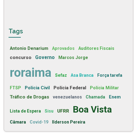
Tags
Antonio Denarium
Aprovados
Auditores Fiscais
concurso
Governo
Marcos Jorge
roraima
Sefaz
Asa Branca
Força tarefa
Polícia Civil
Polícia Federal
FTSP
Polícia Militar
Tráfico de Drogas
venezuelanos
Chamada
Enem
Boa Vista
UFRR
Lista de Espera
Sisu
Câmara
Covid-19
Ilderson Pereira