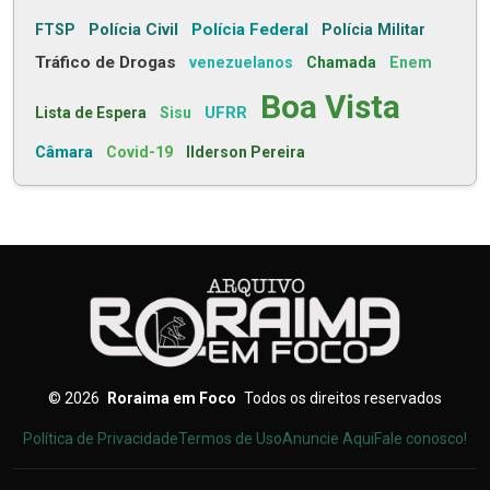
Polícia Civil
Polícia Federal
FTSP
Polícia Militar
Tráfico de Drogas
venezuelanos
Chamada
Enem
Boa Vista
UFRR
Lista de Espera
Sisu
Câmara
Covid-19
Ilderson Pereira
©
2026
Roraima em Foco
Todos os direitos reservados
Política de Privacidade
Termos de Uso
Anuncie Aqui
Fale conosco!