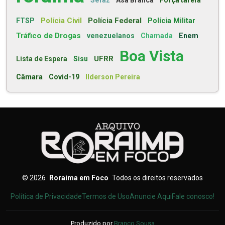
Sefaz
Asa Branca
Força tarefa
Polícia Civil
Polícia Federal
FTSP
Polícia Militar
Tráfico de Drogas
venezuelanos
Chamada
Enem
Boa Vista
UFRR
Lista de Espera
Sisu
Câmara
Covid-19
Ilderson Pereira
©
2026
Roraima em Foco
Todos os direitos reservados
Política de Privacidade
Termos de Uso
Anuncie Aqui
Fale conosco!
Produzido por
Branco Sousa