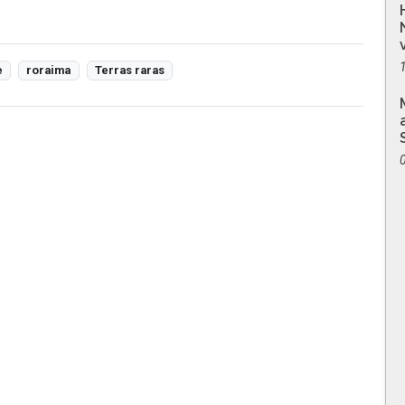
e
roraima
Terras raras