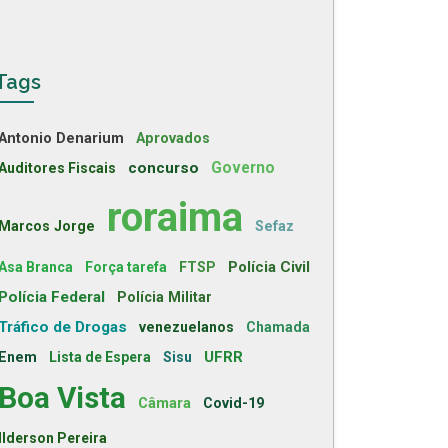
Tags
Antonio Denarium
Aprovados
concurso
Governo
Auditores Fiscais
roraima
Marcos Jorge
Sefaz
Polícia Civil
Asa Branca
Força tarefa
FTSP
Polícia Federal
Polícia Militar
Tráfico de Drogas
venezuelanos
Chamada
UFRR
Enem
Lista de Espera
Sisu
Boa Vista
Câmara
Covid-19
Ilderson Pereira