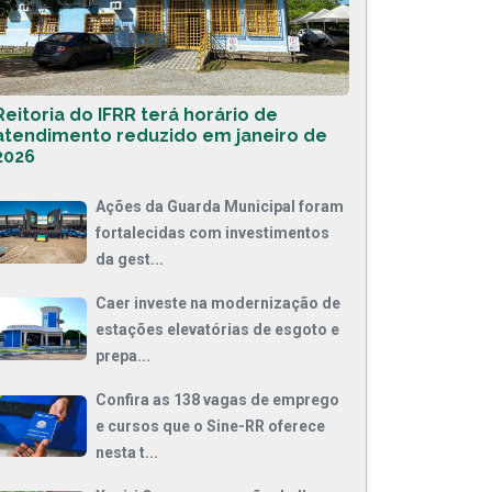
Reitoria do IFRR terá horário de
atendimento reduzido em janeiro de
2026
Ações da Guarda Municipal foram
fortalecidas com investimentos
da gest...
Caer investe na modernização de
estações elevatórias de esgoto e
prepa...
Confira as 138 vagas de emprego
e cursos que o Sine-RR oferece
nesta t...