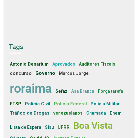
Tags
Antonio Denarium
Aprovados
Auditores Fiscais
concurso
Governo
Marcos Jorge
roraima
Sefaz
Asa Branca
Força tarefa
Polícia Civil
Polícia Federal
FTSP
Polícia Militar
Tráfico de Drogas
venezuelanos
Chamada
Enem
Boa Vista
UFRR
Lista de Espera
Sisu