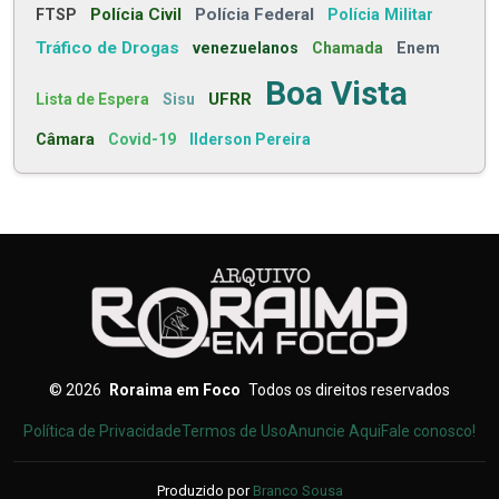
Polícia Civil
Polícia Federal
FTSP
Polícia Militar
Tráfico de Drogas
venezuelanos
Chamada
Enem
Boa Vista
UFRR
Lista de Espera
Sisu
Câmara
Covid-19
Ilderson Pereira
©
2026
Roraima em Foco
Todos os direitos reservados
Política de Privacidade
Termos de Uso
Anuncie Aqui
Fale conosco!
Produzido por
Branco Sousa