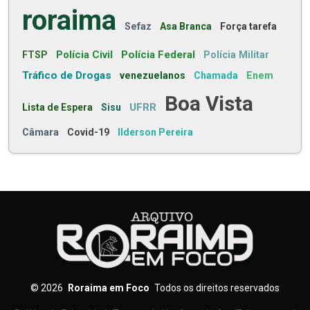
roraima
Sefaz
Asa Branca
Força tarefa
Polícia Civil
Polícia Federal
FTSP
Polícia Militar
Tráfico de Drogas
venezuelanos
Chamada
Enem
Boa Vista
UFRR
Lista de Espera
Sisu
Câmara
Covid-19
Ilderson Pereira
©
2026
Roraima em Foco
Todos os direitos reservados