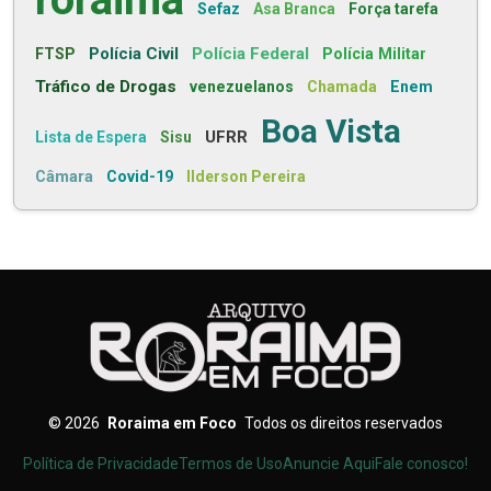
Sefaz
Asa Branca
Força tarefa
Polícia Civil
Polícia Federal
FTSP
Polícia Militar
Tráfico de Drogas
venezuelanos
Chamada
Enem
Boa Vista
UFRR
Lista de Espera
Sisu
Câmara
Covid-19
Ilderson Pereira
©
2026
Roraima em Foco
Todos os direitos reservados
Política de Privacidade
Termos de Uso
Anuncie Aqui
Fale conosco!