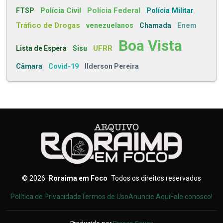
Polícia Civil
Polícia Federal
FTSP
Polícia Militar
Tráfico de Drogas
venezuelanos
Chamada
Enem
Boa Vista
UFRR
Lista de Espera
Sisu
Câmara
Covid-19
Ilderson Pereira
©
2026
Roraima em Foco
Todos os direitos reservados
Política de Privacidade
Termos de Uso
Anuncie Aqui
Fale conosco!