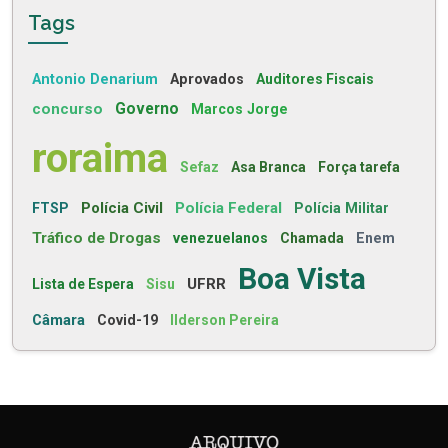
Tags
Antonio Denarium
Aprovados
Auditores Fiscais
concurso
Governo
Marcos Jorge
roraima
Sefaz
Asa Branca
Força tarefa
Polícia Civil
Polícia Federal
FTSP
Polícia Militar
Tráfico de Drogas
venezuelanos
Chamada
Enem
Boa Vista
UFRR
Lista de Espera
Sisu
Câmara
Covid-19
Ilderson Pereira