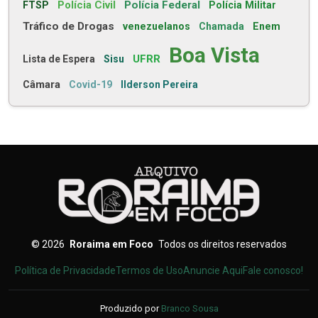
Polícia Civil
Polícia Federal
FTSP
Polícia Militar
Tráfico de Drogas
venezuelanos
Chamada
Enem
Boa Vista
UFRR
Lista de Espera
Sisu
Câmara
Covid-19
Ilderson Pereira
©
2026
Roraima em Foco
Todos os direitos reservados
Política de Privacidade
Termos de Uso
Anuncie Aqui
Fale conosco!
Produzido por
Branco Sousa