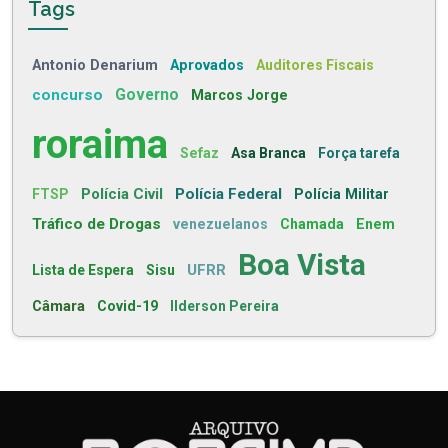
Tags
Antonio Denarium
Aprovados
Auditores Fiscais
concurso
Governo
Marcos Jorge
roraima
Sefaz
Asa Branca
Força tarefa
Polícia Civil
Polícia Federal
FTSP
Polícia Militar
Tráfico de Drogas
venezuelanos
Chamada
Enem
Boa Vista
UFRR
Lista de Espera
Sisu
Câmara
Covid-19
Ilderson Pereira