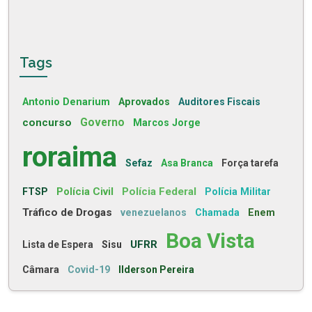
Tags
Antonio Denarium
Aprovados
Auditores Fiscais
concurso
Governo
Marcos Jorge
roraima
Sefaz
Asa Branca
Força tarefa
Polícia Civil
Polícia Federal
FTSP
Polícia Militar
Tráfico de Drogas
venezuelanos
Chamada
Enem
Boa Vista
UFRR
Lista de Espera
Sisu
Câmara
Covid-19
Ilderson Pereira