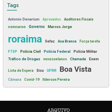
Tags
Antonio Denarium
Aprovados
Auditores Fiscais
concurso
Governo
Marcos Jorge
roraima
Sefaz
Asa Branca
Força tarefa
Polícia Civil
Polícia Federal
FTSP
Polícia Militar
Tráfico de Drogas
venezuelanos
Chamada
Enem
Boa Vista
UFRR
Lista de Espera
Sisu
Câmara
Covid-19
Ilderson Pereira