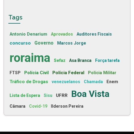
Tags
Antonio Denarium
Aprovados
Auditores Fiscais
concurso
Governo
Marcos Jorge
roraima
Sefaz
Asa Branca
Força tarefa
Polícia Civil
Polícia Federal
FTSP
Polícia Militar
Tráfico de Drogas
venezuelanos
Chamada
Enem
Boa Vista
UFRR
Lista de Espera
Sisu
Câmara
Covid-19
Ilderson Pereira