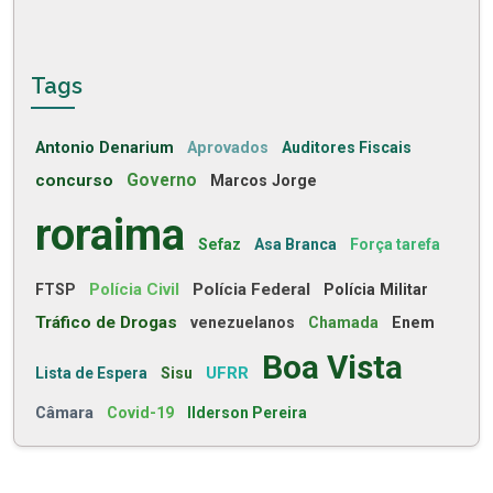
Tags
Antonio Denarium
Aprovados
Auditores Fiscais
concurso
Governo
Marcos Jorge
roraima
Sefaz
Asa Branca
Força tarefa
Polícia Civil
Polícia Federal
FTSP
Polícia Militar
Tráfico de Drogas
venezuelanos
Chamada
Enem
Boa Vista
UFRR
Lista de Espera
Sisu
Câmara
Covid-19
Ilderson Pereira