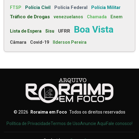
Polícia Civil
Polícia Federal
FTSP
Polícia Militar
Tráfico de Drogas
venezuelanos
Chamada
Enem
Boa Vista
UFRR
Lista de Espera
Sisu
Câmara
Covid-19
Ilderson Pereira
©
2026
Roraima em Foco
Todos os direitos reservados
Política de Privacidade
Termos de Uso
Anuncie Aqui
Fale conosco!