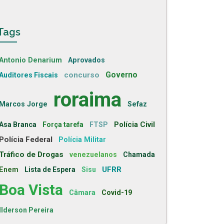
Tags
Antonio Denarium
Aprovados
concurso
Governo
Auditores Fiscais
roraima
Marcos Jorge
Sefaz
Polícia Civil
Asa Branca
Força tarefa
FTSP
Polícia Federal
Polícia Militar
Tráfico de Drogas
venezuelanos
Chamada
UFRR
Enem
Lista de Espera
Sisu
Boa Vista
Câmara
Covid-19
Ilderson Pereira